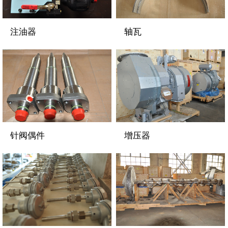
注油器
轴瓦
针阀偶件
增压器